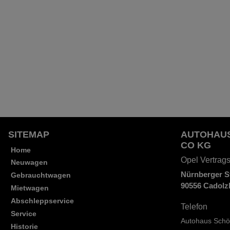
SITEMAP
AUTOHAUS
CO KG
Home
Opel Vertrag
(öffnet in neuem Tab)
Neuwagen
Nürnberger St
Gebrauchtwagen
90556 Cadolz
Mietwagen
Abschleppservice
Telefon
Service
Autohaus Schö
Historie