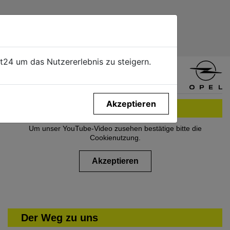
 IN CADOLZBURG
s Auto!
24 um das Nutzererlebnis zu steigern.
Akzeptieren
Umziehen leicht gemacht
Um unser YouTube-Video zusehen bestätige bitte die
Cookienutzung.
Akzeptieren
Der Weg zu uns