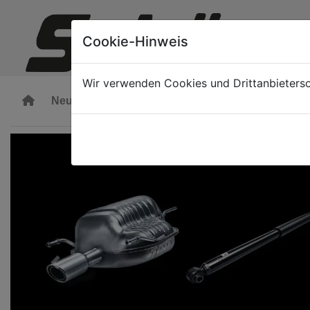
Zum Hauptinhalt springen
Cookie-Hinweis
Wir verwenden Cookies und Drittanbieters
(öffnet in neuem Tab)
Neuwagen
Gebrauchtwagen
Mietwagen
A