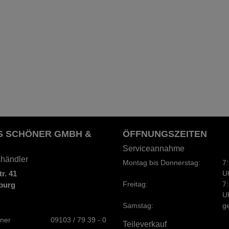
 SCHÖNER GMBH &
ÖFFNUNGSZEITEN
Serviceannahme
shändler
Montag bis Donnerstag:
7:
r. 41
U
Freitag:
7:
burg
U
Samstag:
g
ner
09103 / 79 39 - 0
Teileverkauf