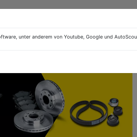
AUTOHAUS SCHÖNER
Wir sind Ihr Partner rund um
oftware, unter anderem von Youtube, Google und AutoScout
bschleppservice
Service